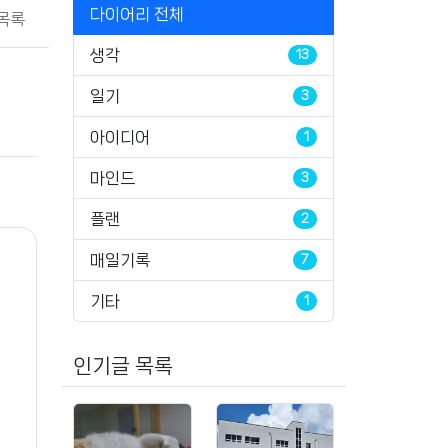
다이어리 전체
목록
생각
13
일기
3
아이디어
1
마인드
3
플랜
2
매일기록
7
기타
1
인기글 목록