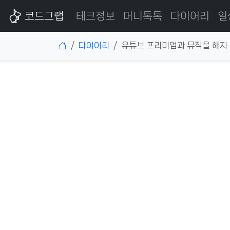
코드그랩
테크정보
머니톡톡
다이어리
일
다이어리
유튜브 프리미엄과 뮤직을 해지