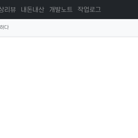
상리뷰
내돈내산
개발노트
작업로그
 하다