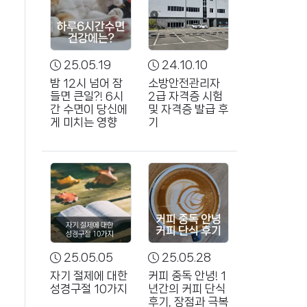
25.05.19
24.10.10
밤 12시 넘어 잠
소방안전관리자
들면 큰일?! 6시
2급 자격증 시험
간 수면이 당신에
및 자격증 발급 후
게 미치는 영향
기
25.05.05
25.05.28
자기 절제에 대한
커피 중독 안녕! 1
성경구절 10가지
년간의 커피 단식
후기, 장점과 극복