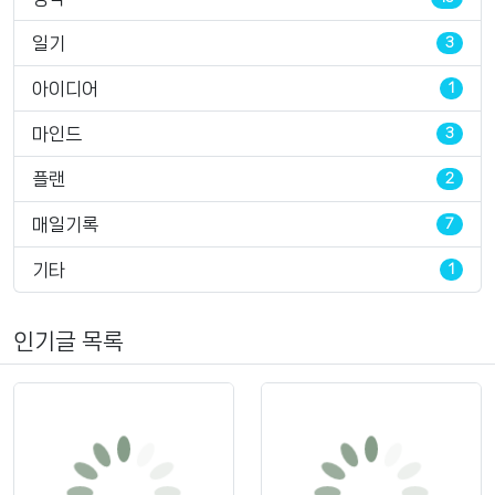
일기
3
아이디어
1
마인드
3
플랜
2
매일기록
7
기타
1
인기글 목록