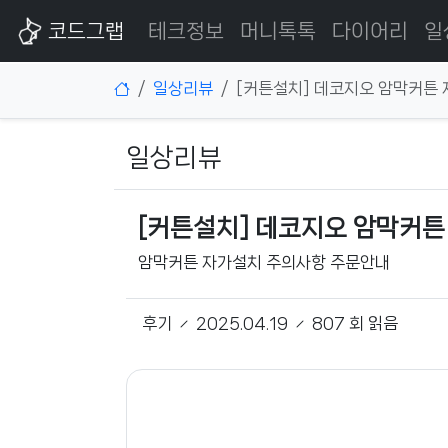
코드그랩
테크정보
머니톡톡
다이어리
일
일상리뷰
[커튼설치] 데코지오 암막커튼 
일상리뷰
[커튼설치] 데코지오 암막커튼
암막커튼 자가설치 주의사항 주문안내
후기
2025.04.19
807 회 읽음