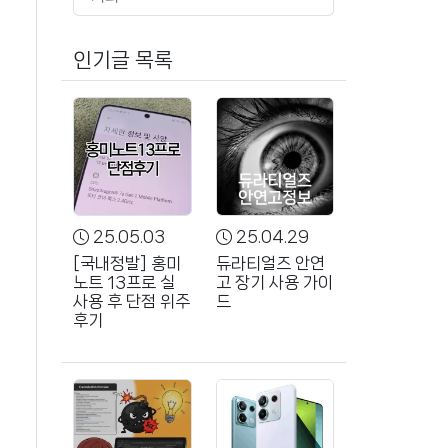
인기글 목록
25.05.03
25.04.29
[국내정발] 홍미
듀라티얼즈 안연
노트 13프로 실
고 장기 사용 가이
사용 후 단점 위주
드
후기