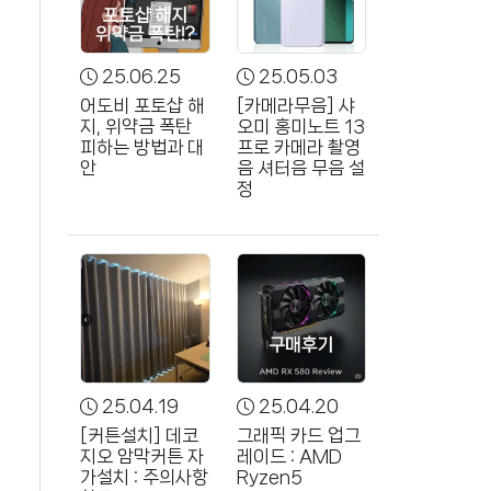
25.06.25
25.05.03
어도비 포토샵 해
[카메라무음] 샤
지, 위약금 폭탄
오미 홍미노트 13
피하는 방법과 대
프로 카메라 촬영
안
음 셔터음 무음 설
정
25.04.19
25.04.20
[커튼설치] 데코
그래픽 카드 업그
지오 암막커튼 자
레이드 : AMD
가설치 : 주의사항
Ryzen5