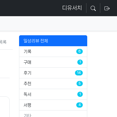
디유서치
일상리뷰 전체
목록
기록
6
구매
1
후기
14
추천
5
독서
1
서평
4
기타