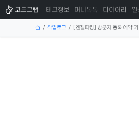
코드그랩
테크정보
머니톡톡
다이어리
일
작업로그
[엔젤파킹] 방문자 등록 예약 