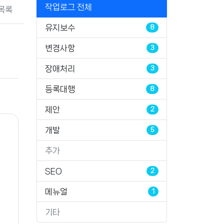
작업로그 전체
목록
유지보수
8
변경사항
3
장애처리
3
등록대행
8
제안
2
개발
5
추가
SEO
2
메뉴얼
1
기타