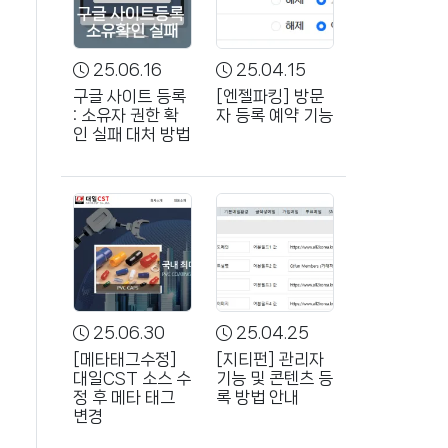
25.06.16
25.04.15
구글 사이트 등록
[엔젤파킹] 방문
: 소유자 권한 확
자 등록 예약 기능
인 실패 대처 방법
25.06.30
25.04.25
[메타태그수정]
[지티펀] 관리자
대일CST 소스 수
기능 및 콘텐츠 등
정 후 메타 태그
록 방법 안내
변경