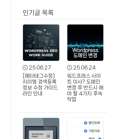
인기글 목록
25.06.27
25.06.24
[메타태그수정]
워드프레스 사이
지이엠 검색등록
트 이사? 도메인
정보 수정 가이드
변경 후 반드시 해
라인 안내
야 할 4가지 후속
작업