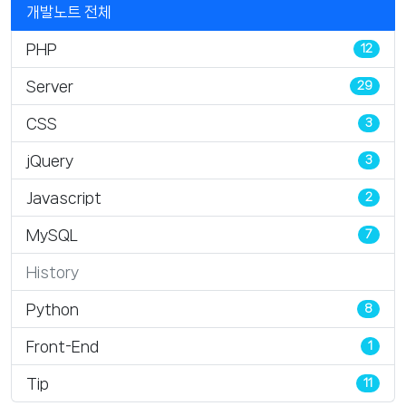
개발노트 전체
PHP
12
Server
29
CSS
3
jQuery
3
Javascript
2
MySQL
7
History
Python
8
Front-End
1
Tip
11