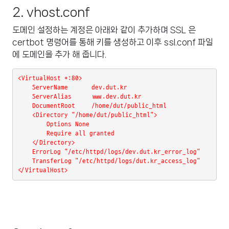
2. vhost.conf
도메인 설정하는 계정은 아래와 같이 추가하며 SSL 은
certbot 명령어를 통해 키를 생성하고 이후 ssl.conf 파일
에 도메인을 추가 해 줍니다.
<VirtualHost *:80>
    ServerName 
dev.dut.kr
    ServerAlias
www.dev.dut.kr
    DocumentRoot 
/home/dut/public_html
    <Directory "/home/dut/public_html">
        Options None
        Require all granted
    </Directory>
    ErrorLog "/etc/httpd/logs/dev.dut.kr_error_log"
    TransferLog "/etc/httpd/logs/dut.kr_access_log"
</VirtualHost>