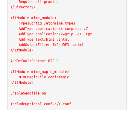
    Require all granted

</Directory>

<IfModule mime_module>

    TypesConfig /etc/mime.types

    AddType application/x-compress .Z

    AddType application/x-gzip .gz .tgz

    AddType text/html .shtml

    AddOutputFilter INCLUDES .shtml

</IfModule>

AddDefaultCharset UTF-8

<IfModule mime_magic_module>

    MIMEMagicFile conf/magic

</IfModule>

EnableSendfile on
