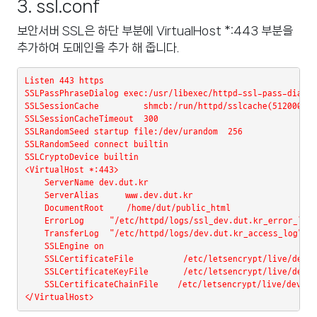
3. ssl.conf
보안서버 SSL은 하단 부분에 VirtualHost *:443 부분을
추가하여 도메인을 추가 해 줍니다.
Listen 443 https
SSLPassPhraseDialog exec:/usr/libexec/httpd-ssl-pass-dialog
SSLSessionCache         shmcb:/run/httpd/sslcache(512000)
SSLSessionCacheTimeout  300
SSLRandomSeed startup file:/dev/urandom  256
SSLRandomSeed connect builtin
SSLCryptoDevice builtin
<VirtualHost *:443>
    ServerName dev.dut.kr
    ServerAlias     www.dev.dut.kr
    DocumentRoot 
/home/dut/public_html
    ErrorLog 
"/etc/httpd/logs/ssl_dev.dut.kr_error_log
    TransferLog 
"/etc/httpd/logs/dev.dut.kr_access_log"
    SSLEngine on
    SSLCertificateFile          /etc/letsencrypt/live/dev.d
    SSLCertificateKeyFile       /etc/letsencrypt/live/dev.d
    SSLCertificateChainFile 
/etc/letsencrypt/live/dev.du
</VirtualHost>