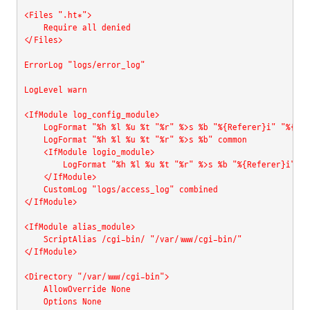
<Files ".ht*">

    Require all denied

</Files>

ErrorLog "logs/error_log"

LogLevel warn

<IfModule log_config_module>

    LogFormat "%h %l %u %t "%r" %>s %b "%{Referer}i" "%{Use
    LogFormat "%h %l %u %t "%r" %>s %b" common

    <IfModule logio_module>

        LogFormat "%h %l %u %t "%r" %>s %b "%{Referer}i" "%
    </IfModule>

    CustomLog "logs/access_log" combined

</IfModule>

<IfModule alias_module>

    ScriptAlias /cgi-bin/ "/var/www/cgi-bin/"

</IfModule>

<Directory "/var/www/cgi-bin">

    AllowOverride None

    Options None
