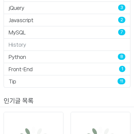
jQuery
3
Javascript
2
MySQL
7
History
Python
8
Front-End
1
Tip
11
인기글 목록