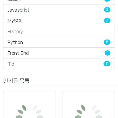
Javascript
2
MySQL
7
History
Python
8
Front-End
1
Tip
11
인기글 목록