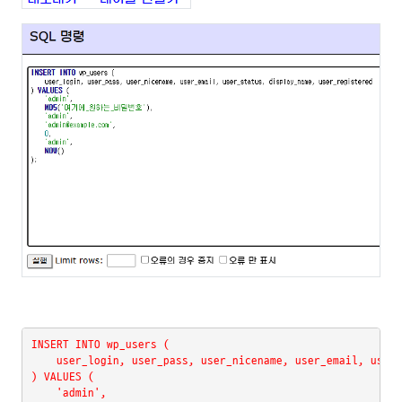
INSERT INTO wp_users (
    user_login, user_pass, user_nicename, user_email, user_
) VALUES (
    'admin',