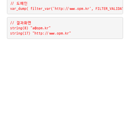
// 도메인
var_dump( filter_var('http://www.opm.kr', FILTER_VALIDATE_U
// 결과화면
string(8) "a@opm.kr"
string(17) "http://www.opm.kr"